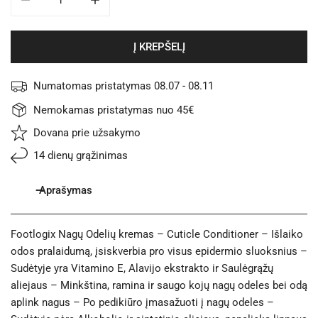
SUMAŽINTI FOOTLOGIX NAGŲ ODELIŲ KREMAS 118ML. KIEK
PADIDINTI FOOTLOGIX NAGŲ ODELIŲ KREMAS 
Į KREPŠELĮ
Numatomas pristatymas
08.07 - 08.11
Nemokamas pristatymas nuo 45€
Dovana prie užsakymo
14 dienų grąžinimas
Aprašymas
Footlogix Nagų Odelių kremas – Cuticle Conditioner – Išlaiko
odos pralaidumą, įsiskverbia pro visus epidermio sluoksnius –
Sudėtyje yra Vitamino E, Alavijo ekstrakto ir Saulėgrąžų
aliejaus – Minkština, ramina ir saugo kojų nagų odeles bei odą
aplink nagus – Po pedikiūro įmasažuoti į nagų odeles –