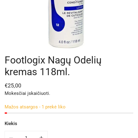
Footlogix Nagų Odelių
ATIDARYKITE MEDIJĄ GALERIJOS RODINYJE
kremas 118ml.
Reguliari
€25,00
kaina
Mokesčiai įskaičiuoti.
Mažos atsargos - 1 prekė liko
Kiekis