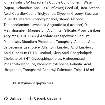
Kilmės šalis JAV Ingredients Cuticle Conditioner – Water
(Aqua), Helianthus Annuus (Sunflower) Seed Oil, Urea, Stearic
Acid, Caprylic/Capric Triglyceride, Glycerin, Glyceryl Stearate
PEG-100 Stearate, Phenoxyethanol, Stearyl Alcohol,
Triethanolamine, Lavandula Angustifolia (Lavender) Oil,
Methylparaben, Magnesium Aluminum Silicate, Propylparaben,
Acrylates/C10-30 Alkyl Acrylate Crosspolymer, Sodium
Phosphate, Disodium Phosphate, Tocopheryl Acetate, Aloe
Barbadensis Leaf Juice, Allantoin, Linoleic Acid, Linolenic
Acid, Disodium EDTA, Linalool, Oleic Acid, Phospholipids,
Cholesterol, BHT, Glycosphingolipids, Hydrogenated
Phosphatidylcholine, Phosphatidylcholine, Palmitic Acid,
Ubiquinone, Tocopherol, Ascorbyl Palmitate. Talpa 118 ml.
Pristatymas ir grąžinimas
PRISTATYMAS:
Dalintis
Užduok klausimą