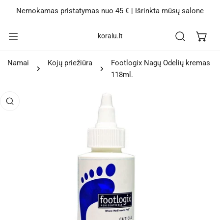
ITI PRIE TURINIO
Nemokamas pristatymas nuo 45 € | Išrinkta mūsų salone
koralu.lt
Namai
Kojų priežiūra
Footlogix Nagų Odelių kremas
118ml.
IE PRODUKTO INFORMACIJOS