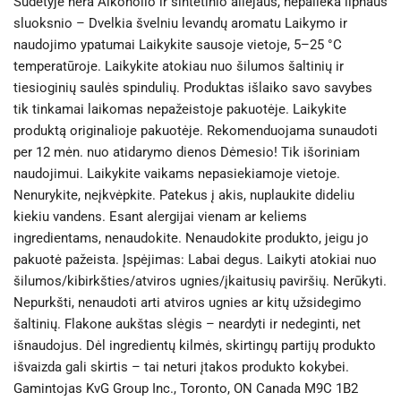
Sudėtyje nėra Alkoholio ir sintetinio aliejaus, nepalieka lipnaus
sluoksnio – Dvelkia švelniu levandų aromatu Laikymo ir
naudojimo ypatumai Laikykite sausoje vietoje, 5–25 °C
temperatūroje. Laikykite atokiau nuo šilumos šaltinių ir
tiesioginių saulės spindulių. Produktas išlaiko savo savybes
tik tinkamai laikomas nepažeistoje pakuotėje. Laikykite
produktą originalioje pakuotėje. Rekomenduojama sunaudoti
per 12 mėn. nuo atidarymo dienos Dėmesio! Tik išoriniam
naudojimui. Laikykite vaikams nepasiekiamoje vietoje.
Nenurykite, neįkvėpkite. Patekus į akis, nuplaukite dideliu
kiekiu vandens. Esant alergijai vienam ar keliems
ingredientams, nenaudokite. Nenaudokite produkto, jeigu jo
pakuotė pažeista. Įspėjimas: Labai degus. Laikyti atokiai nuo
šilumos/kibirkšties/atviros ugnies/įkaitusių paviršių. Nerūkyti.
Nepurkšti, nenaudoti arti atviros ugnies ar kitų užsidegimo
šaltinių. Flakone aukštas slėgis – neardyti ir nedeginti, net
išnaudojus. Dėl ingredientų kilmės, skirtingų partijų produkto
išvaizda gali skirtis – tai neturi įtakos produkto kokybei.
Gamintojas KvG Group Inc., Toronto, ON Canada M9C 1B2